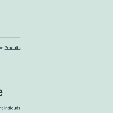
me
Produits
e
nt indiqués