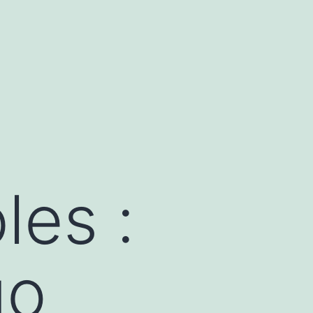
les :
go