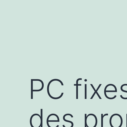
Aller
au
contenu
PC fixes
des pr