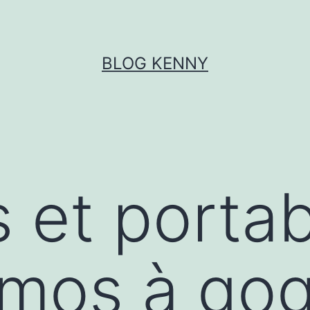
BLOG KENNY
 et portab
omos à go