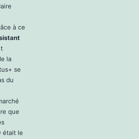
aire
râce à ce
sistant
t
e la
ctus+ se
as du
 marché
are que
es
était le