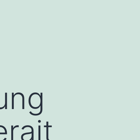
ung
rait