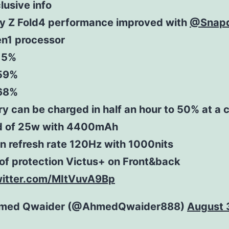
lusive info
y Z Fold4 performance improved with
@Snapd
n1 processor
15%
59%
68%
ry can be charged in half an hour to 50% at a 
d of 25w with 4400mAh
n refresh rate 120Hz with 1000nits
 of protection Victus+ on Front&back
witter.com/MItVuvA9Bp
med Qwaider (@AhmedQwaider888)
August 