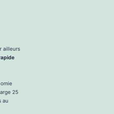
 ailleurs
rapide
nomie
harge 25
s au