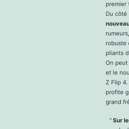
premier 
Du côté 
nouveau 
rumeurs,
robuste 
pliants 
On peut 
et le no
Z Flip 4
profite 
grand fr
Sur l