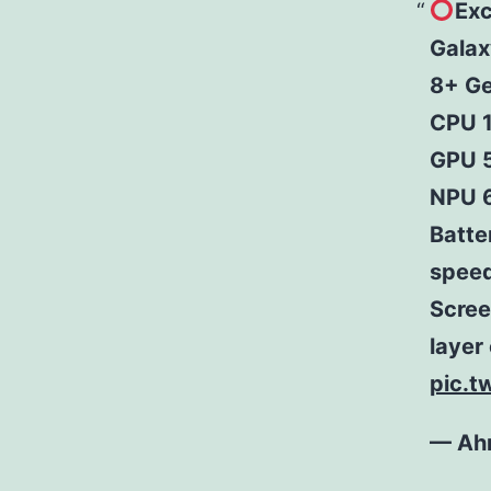
Exc
Galax
8+ Ge
CPU 
GPU 
NPU 
Batte
spee
Scree
layer
pic.t
— Ah