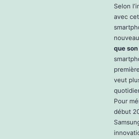
Selon l’
avec cet
smartpho
nouveau 
que son
smartpho
première
veut plu
quotidie
Pour mém
début 20
Samsung 
innovati