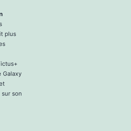
n
s
t plus
es
Victus+
e Galaxy
et
 sur son