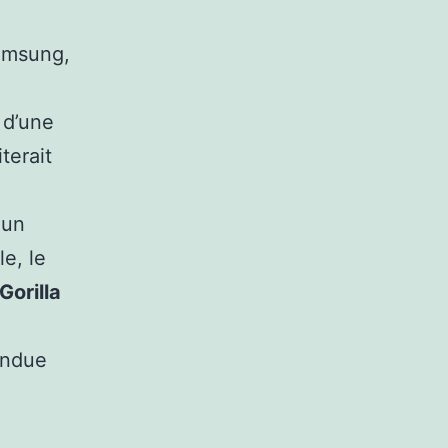
Samsung,
 d’une
terait
 un
e, le
Gorilla
andue