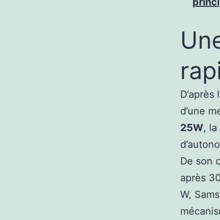
princ
Une
rap
D’après l
d’une me
25W
, l
d’autono
De son c
après 30
W, Samsu
mécanism