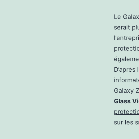
Le Galax
serait p
l’entrep
protectio
égalemen
D’après 
informat
Galaxy Z
Glass V
protecti
sur les