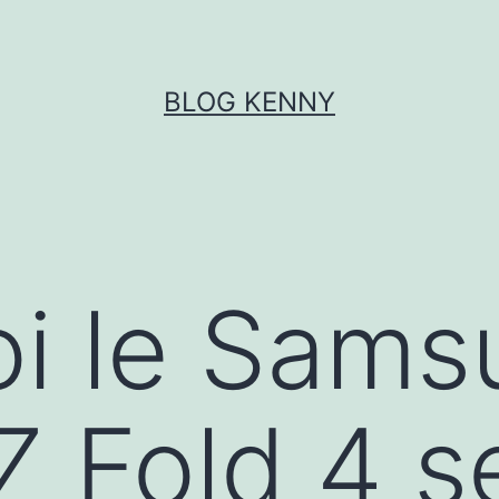
BLOG KENNY
i le Sams
Z Fold 4 se