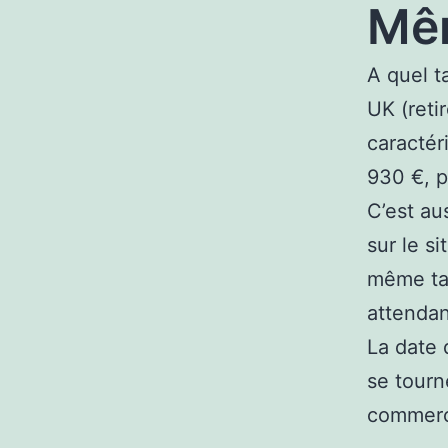
Mêm
A quel t
UK (reti
caractéri
930 €, p
C’est au
sur le s
même tari
attendan
La date 
se tourn
commerci