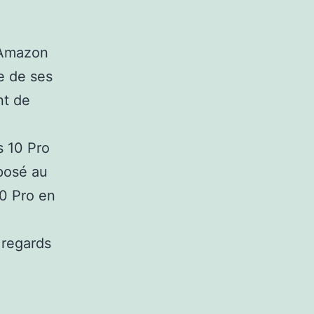
’Amazon
ie de ses
ent de
s 10 Pro
oposé au
10 Pro en
 regards