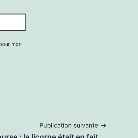
 pour mon
Publication suivante
rse : la licorne était en fait