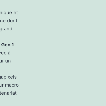
hnique et
one dont
 grand
 Gen 1
vec à
ur un
apixels
eur macro
tenariat