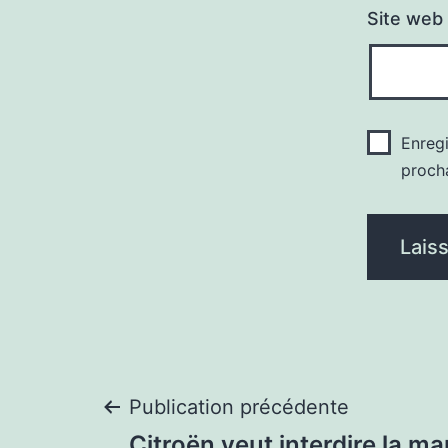
Site web
Enreg
proch
Navigation
Publication précédente
Citroën veut interdire la m