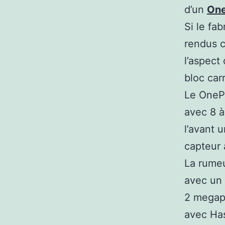
d’un
One
Si le fa
rendus c
l’aspect
bloc carr
Le OnePl
avec 8 à
l’avant 
capteur 
La rume
avec un 
2 megapi
avec Has