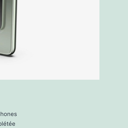
phones
plétée