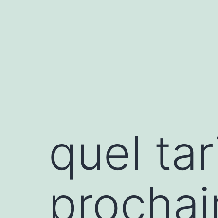
Aller
au
contenu
quel tar
prochai