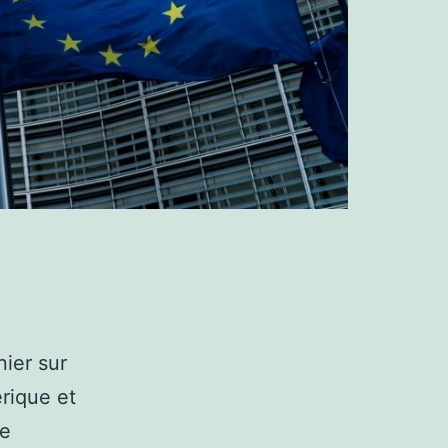
nier sur
rique et
re