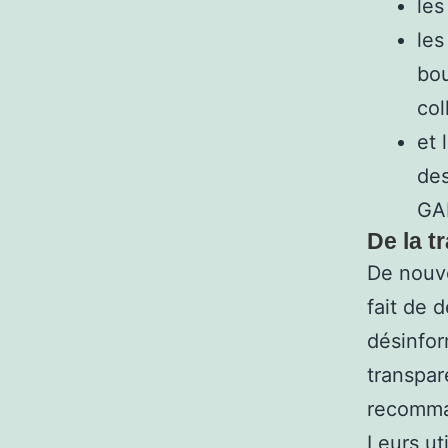
les
les
bou
col
et 
des
GA
De la t
De nouve
fait de d
désinfor
transpar
recomma
Leurs ut