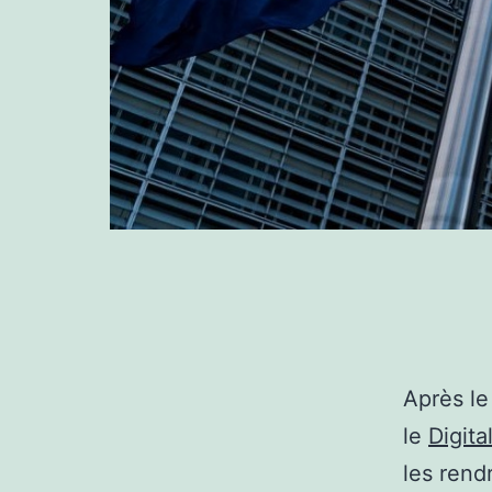
Après l
le
Digita
les rend