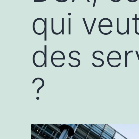
qui veu
des ser
?