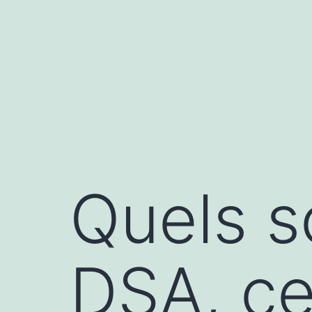
Aller
au
contenu
Quels s
DSA, ce