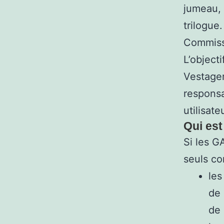
jumeau, 
trilogue
Commissi
L’object
Vestager
responsa
utilisate
Qui est
Si les G
seuls co
les
de 
de 