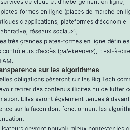
 services de cloud et d’hébergement en ligne,
 plates-formes en ligne (places de marché en li
tiques d’applications, plateformes d’économie
laborative, réseaux sociaux),
les très grandes plates-formes en ligne défini
 contrôleurs d’accès (
gatekeepers
), c’est-à-dir
FAM.
ransparence sur les algorithmes
lles obligations pèseront sur les Big Tech com
evoir retirer des contenus illicites ou de lutter c
mation. Elles seront également tenues à davan
ence sur la façon dont fonctionnent les algorit
ndation.
ilisateurs devront pouvoir mieux contester les d