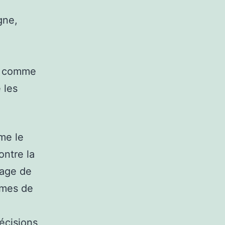
gne,
es comme
e les
me le
ontre la
tage de
hmes de
écisions