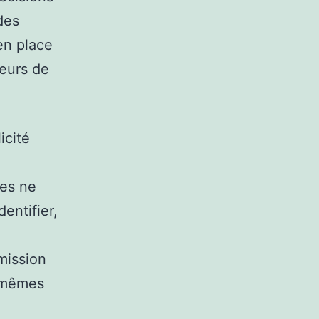
des
en place
deurs de
icité
res ne
entifier,
mission
s-mêmes