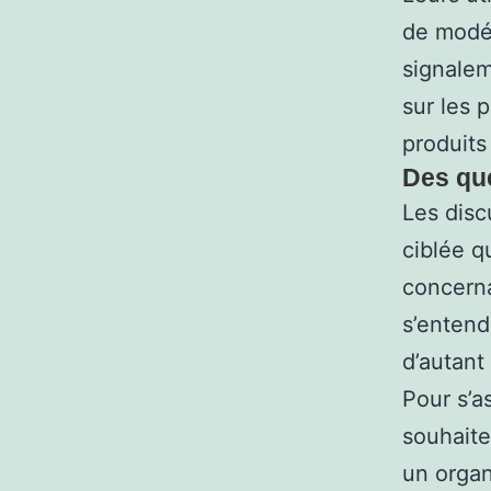
de modér
signalem
sur les 
produits 
Des qu
Les disc
ciblée q
concerna
s’entend
d’autant
Pour s’a
souhait
un organ