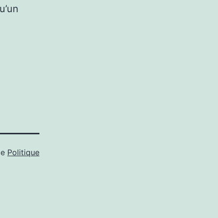
qu’un
me
Politique