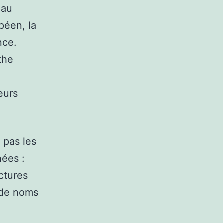
eau
opéen, la
nce.
the
eurs
i pas les
nées :
ctures
 de noms