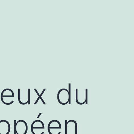
jeux du
ropéen