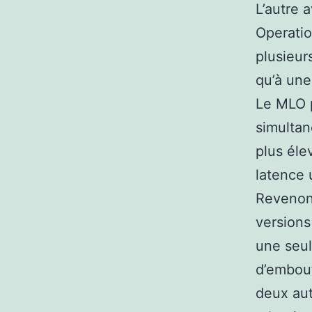
L’autre 
Operatio
plusieur
qu’à une
Le MLO p
simultan
plus éle
latence u
Revenons
versions
une seul
d’embout
deux aut