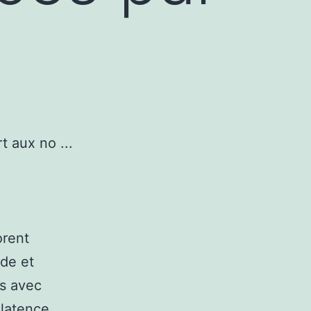
orent
nde et
as avec
 latence