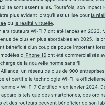
iabilité sont essentielles. Toutefois, son impact r
être plus évident lorsqu’il est utilisé pour
la réal
tée
ou
la réalité virtuelle
.
iers routeurs Wi-Fi 7 ont été lancés en 2023. M
enus de plus en plus abordables en 2025. Ils o
t bénéficié d’un coup de pouce important lors
 modèles d’
iPhone 16
ont été commercialisés a
 charge de la nouvelle norme sans fil
.
 Alliance, un réseau de plus de 900 entreprises
e et certifie la technologie Wi-Fi,
a officiellem
ramme « Wi-Fi 7 Certified » en janvier 2024
. D
s appareils tels que des smartphones, des ordin
s et des routeurs peuvent bénéficier de son lab