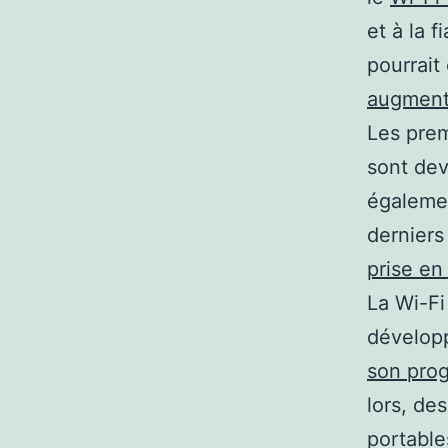
et à la f
pourrait 
augmen
Les prem
sont dev
égalemen
derniers
prise en
La Wi-Fi
développ
son prog
lors, de
portable