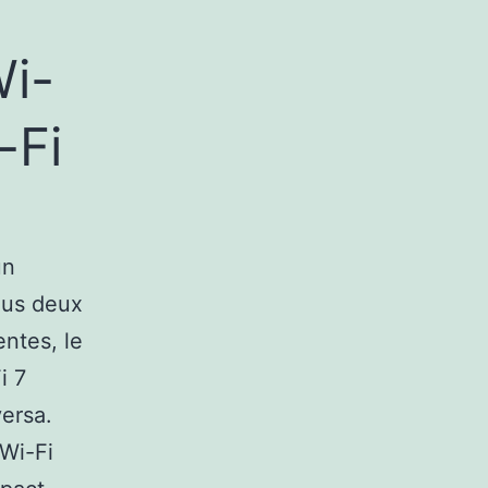
Wi-
-Fi
un
tous deux
ntes, le
i 7
versa.
Wi-Fi