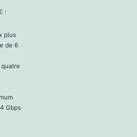
E :
x plus
de de 6
 quatre
ximum
2,4 Gbps