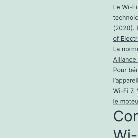
Le Wi-Fi
technolo
(2020). 
of Elect
La norme
Alliance
Pour bén
l’appare
Wi-Fi 7.
le moteu
Com
Wi-