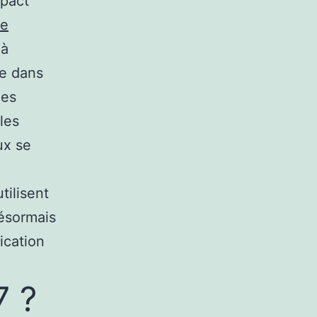
mpact
te
 à
ce dans
les
les
ux se
tilisent
désormais
fication
7 ?