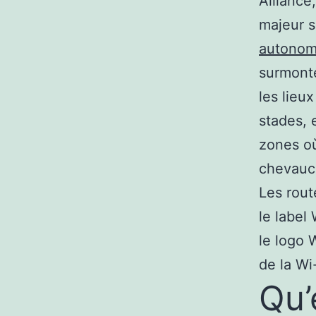
Alliance,
majeur s
autono
surmonte
les lieu
stades, 
zones où
chevauch
Les rout
le label
le logo W
de la Wi-
Qu’