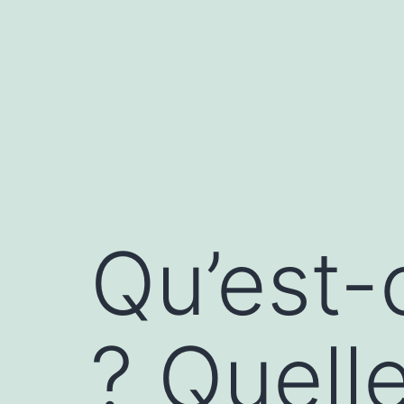
Aller
au
contenu
Qu’est-
? Quell