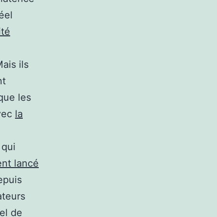
éel
ité
ais ils
nt
que les
vec
la
 qui
ent lancé
epuis
ateurs
el de