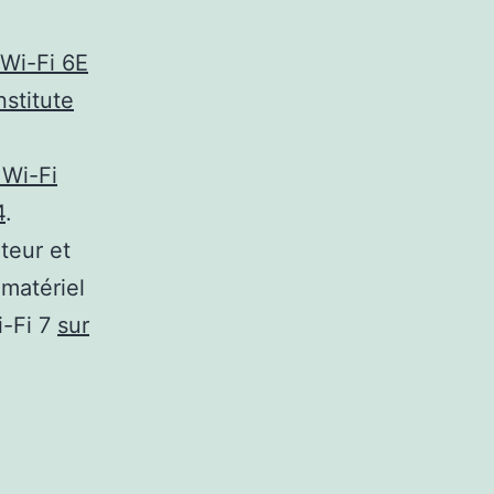
Wi-Fi 6E
nstitute
 Wi-Fi
4
.
teur et
 matériel
i-Fi 7
sur