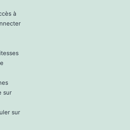
ccès à
onnecter
itesses
ne
nes
e sur
uler sur