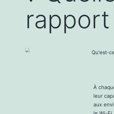
rapport
À chaque
leur cap
aux envi
le
Wi-Fi 