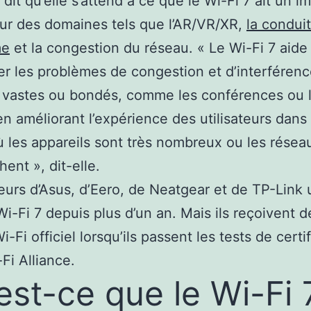
 dit qu’elle s’attend à ce que le Wi-Fi 7 ait un i
ur des domaines tels que l’AR/VR/XR,
la condui
me
et la congestion du réseau. « Le Wi-Fi 7 aide
r les problèmes de congestion et d’interféren
x vastes ou bondés, comme les conférences ou 
en améliorant l’expérience des utilisateurs dans 
 les appareils sont très nombreux ou les résea
ent », dit-elle.
eurs d’Asus, d’Eero, de Neatgear et de TP-Link u
 Wi-Fi 7 depuis plus d’un an. Mais ils reçoivent 
i-Fi officiel lorsqu’ils passent les tests de certi
Fi Alliance.
est-ce que le Wi-Fi 