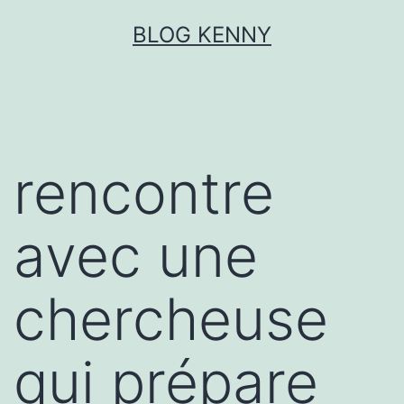
Aller
BLOG KENNY
au
contenu
rencontre
avec une
chercheuse
qui prépare