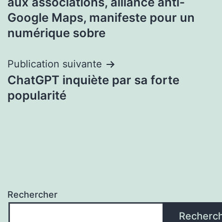
aux associations, alliance anti-
l’article
Google Maps, manifeste pour un
numérique sobre
Publication suivante
ChatGPT inquiète par sa forte
popularité
Rechercher
Recherc