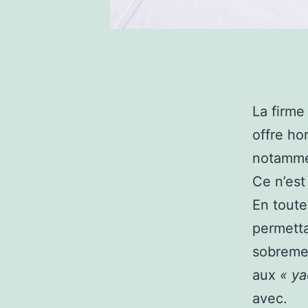
La firme
offre ho
notamme
Ce n’est
En toute
permetta
sobremen
aux
« y
avec.