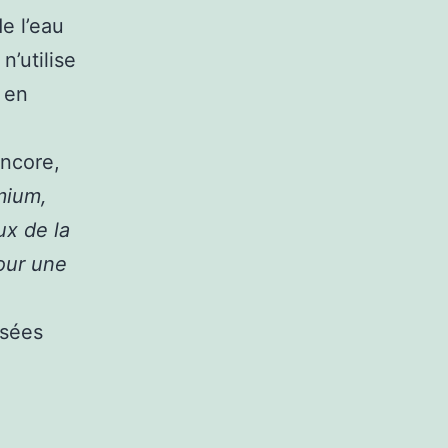
e l’eau
n’utilise
é en
encore,
mium,
ux de la
our une
usées