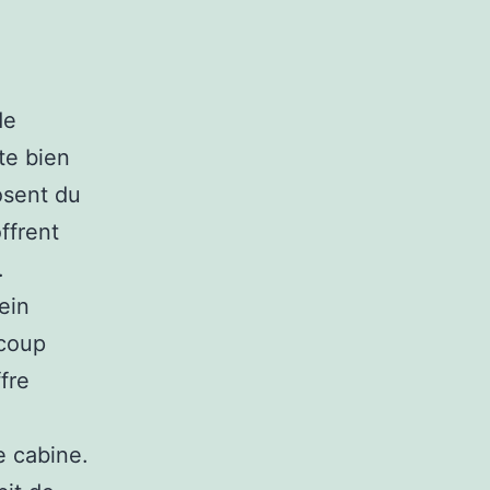
de
ste bien
osent du
ffrent
.
lein
ucoup
fre
e cabine.