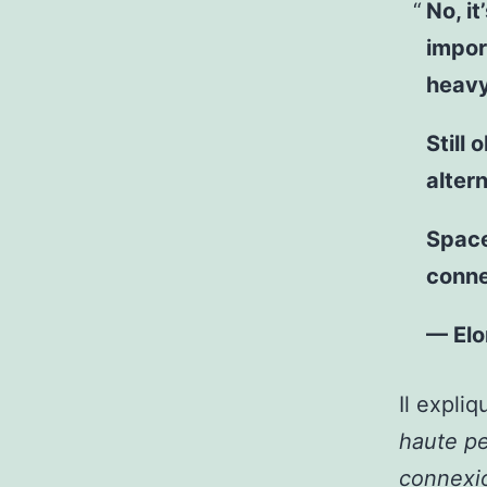
No, i
impor
heavy
Still
alter
Space
conne
— El
Il expli
haute pe
connexio