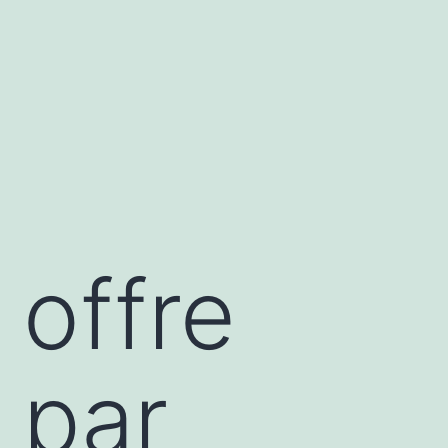
 offre
 par