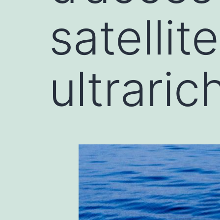
satellit
ultraric