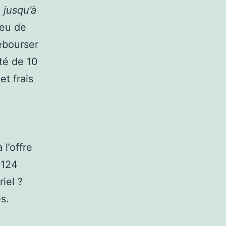
«
jusqu’à
ieu de
débourser
té de 10
et frais
 l’offre
(124
iel ?
es.