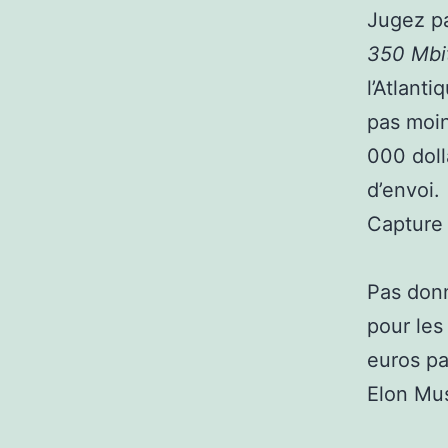
Jugez pa
350 Mbi
l’Atlanti
pas moin
000 doll
d’envoi.
Capture 
Pas donn
pour les
euros pa
Elon Musk