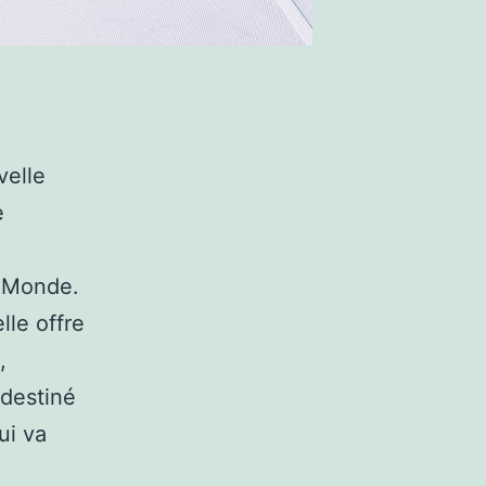
velle
e
e-Monde.
lle offre
,
 destiné
ui va