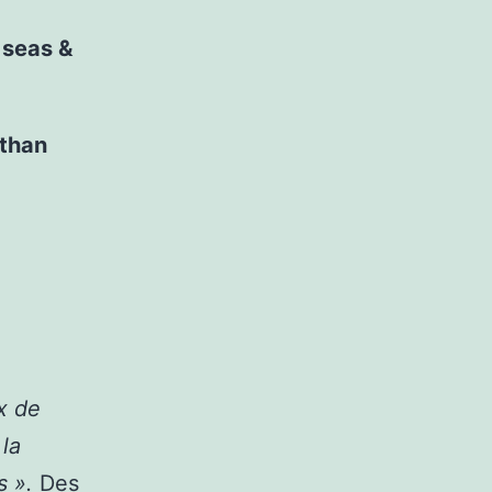
 seas &
 than
x de
la
s ».
Des