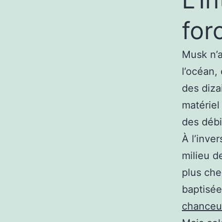
for
Musk n’a 
l’océan, 
des diza
matériel
des débi
À l’inver
milieu d
plus che
baptisée 
chanceu