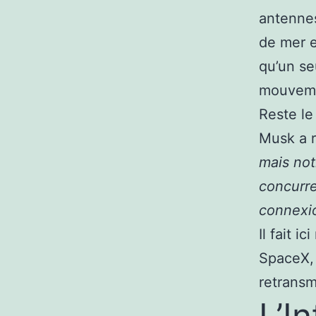
antennes
de mer e
qu’un se
mouvem
Reste le
Musk a r
mais not
concurre
connexio
Il fait 
SpaceX, 
retransm
L’I