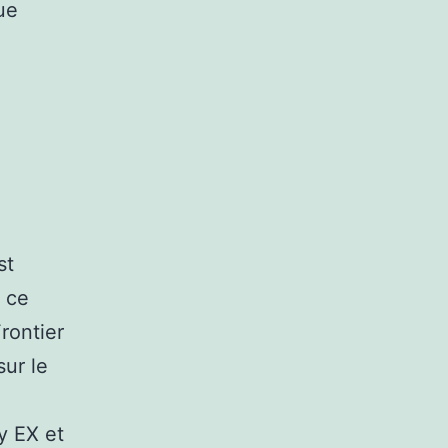
ue
st
r ce
rontier
sur le
y EX et