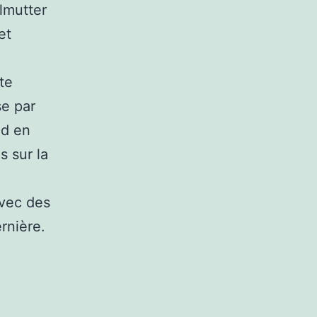
rlmutter
et
te
se par
nd en
 sur la
avec des
rnière.