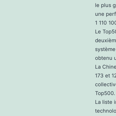
le plus 
une perf
1 110 10
Le Top50
deuxième
système 
obtenu u
La Chine
173 et 1
collecti
Top500.
La liste
technolo