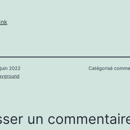
ink
 juin 2022
Catégorisé comm
ayground
sser un commentair