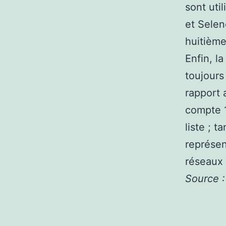
sont uti
et Selen
huitième
Enfin, l
toujours
rapport 
compte 1
liste ; 
représen
réseaux 
Source 