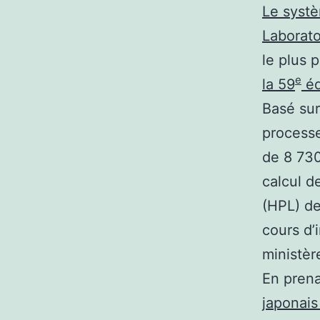
Le systè
Laborat
le plus 
e
la 59
éd
Basé sur
process
de 8 730
calcul d
(HPL) de
cours d’i
ministèr
En prena
japonai