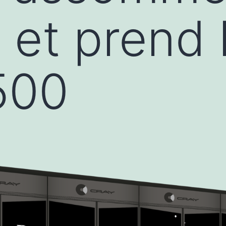
 et prend 
500