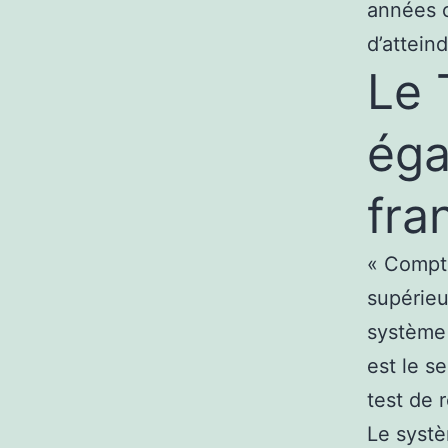
années c
d’attein
Le 
éga
fra
« Compte
supérieur
système
est le s
test de 
Le systè