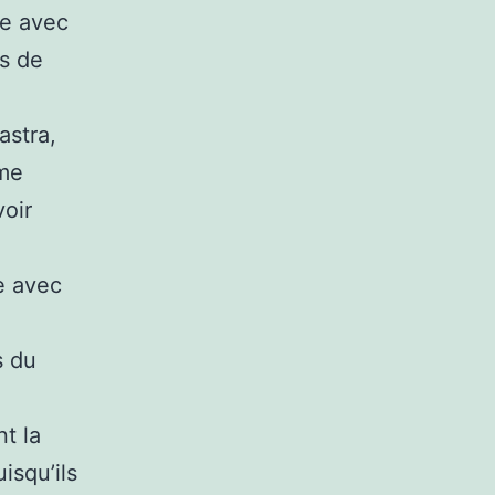
te avec
us de
astra,
ème
voir
e avec
s du
t la
isqu’ils