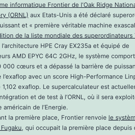
me informatique Frontier de l’Oak Ridge Nation
ory (ORNL)
aux Etats-Unis a été déclaré superor
puissant et « première véritable machine exascal
ition de la liste mondiale des superordinateur
 l’architecture HPE Cray EX235a et équipé de
eurs AMD EPYC 64C 2GHz, le système comport
 000 cœurs et a dépassé la barrière de puissa
e l’exaflop avec un score High-Performance Lin
 1,102 exaflop. Le supercalculateur est actuell
ntégration et de test à l’ORNL, où il sera exploit
e américain de l’Energie.
nt la première place, Frontier renvoie
le systè
s Fugaku
, qui occupait la première place depuis