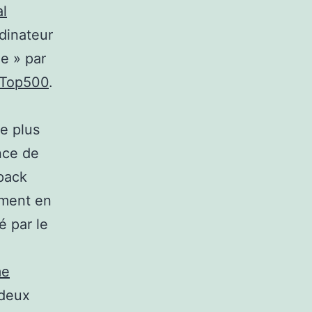
al
dinateur
e » par
s Top500
.
e plus
nce de
pack
ement en
é par le
me
 deux