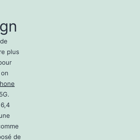
ign
 de
re plus
pour
 on
Phone
5G.
 6,4
’une
(comme
posé de