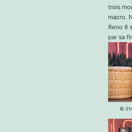
trois mo
macro. N
Reno 8 
par sa f
© 01n