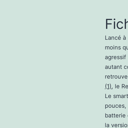
Fic
Lancé à 
moins q
agressif
autant c
retrouve
(1)
, le 
Le smart
pouces,
batteri
la versi