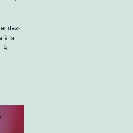
 rendez-
e à la
c à