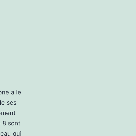
one a le
de ses
sement
o 8 sont
seau qui