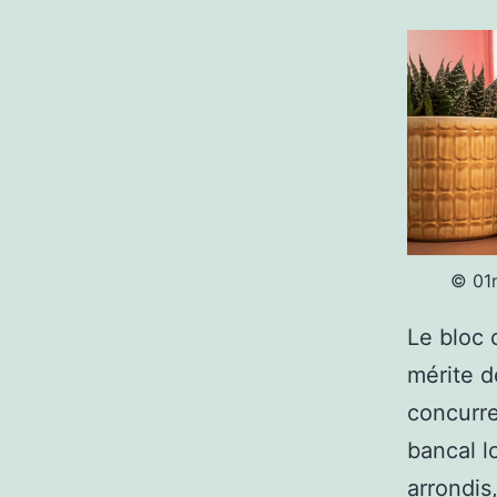
© 01n
Le bloc 
mérite d
concurr
bancal l
arrondis