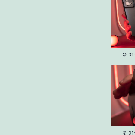
© 01n
© 01n