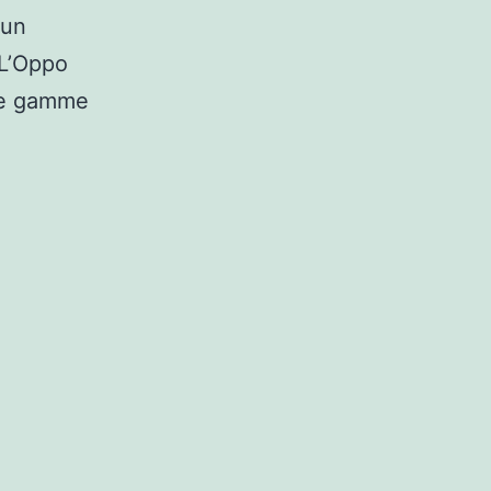
 un
 L’Oppo
de gamme