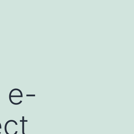
 e-
ct