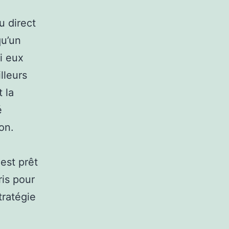
u direct
qu’un
mi eux
lleurs
 la
é
on.
est prêt
is pour
tratégie