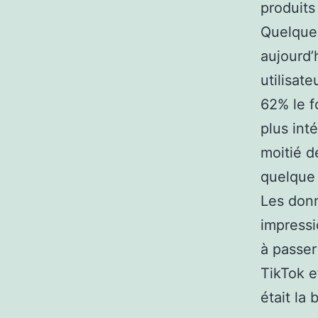
produits
Quelques
aujourd’
utilisate
62% le f
plus int
moitié d
quelque 
Les don
impressi
à passer
TikTok e
était la