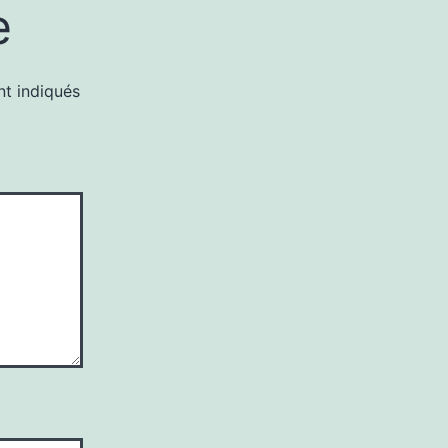
e
nt indiqués