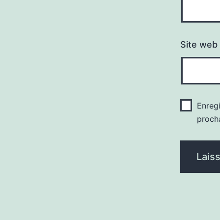
Site web
Enreg
proch