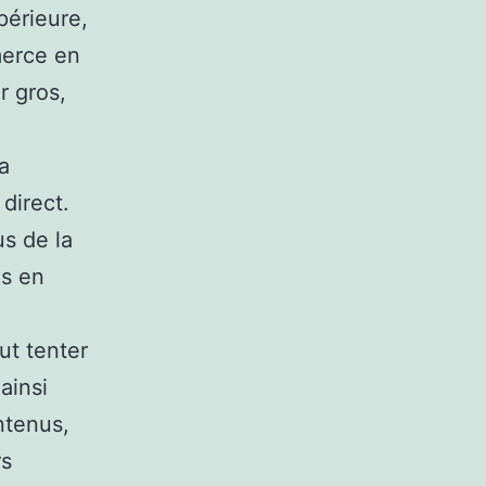
périeure,
erce en
r gros,
a
direct.
us de la
es en
ut tenter
ainsi
ntenus,
rs