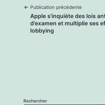
Navigation
Publication précédente
Apple s’inquiète des lois an
de
d’examen et multiplie ses e
lobbying
l’article
Rechercher