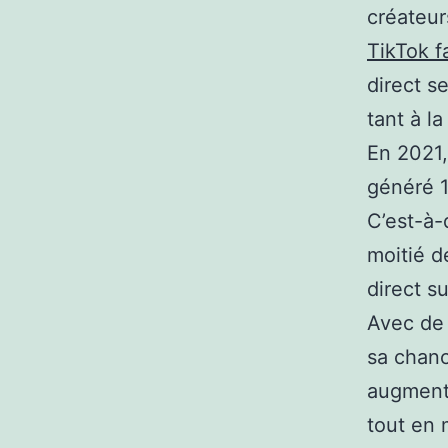
créateur
TikTok f
direct s
tant à la
En 2021,
généré 1
C’est-à-
moitié d
direct su
Avec de 
sa chanc
augmente
tout en 