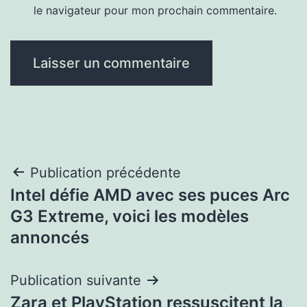
le navigateur pour mon prochain commentaire.
Navigation
Publication précédente
Intel défie AMD avec ses puces Arc
de
G3 Extreme, voici les modèles
l’article
annoncés
Publication suivante
Zara et PlayStation ressuscitent la