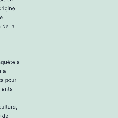
origine
ne
 de la
nquête a
e a
ts pour
ients
culture,
s de