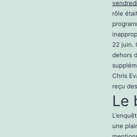
vendredi
rôle éta
program
inapprop
22 juin.
dehors d
suppléme
Chris Ev
reçu des
Le 
L’enquêt
une plai
mentionn