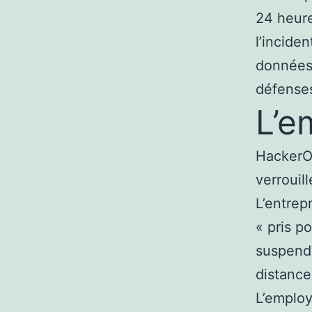
24 heure
l’incide
données.
défenses 
L’e
HackerOn
verrouil
L’entrepr
« pris p
suspendu
distance
L’employ