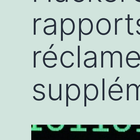
rapport
réclame
supplém