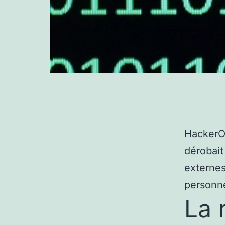
HackerO
dérobait
externes
personne
La 