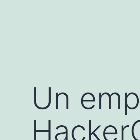
Aller
au
contenu
Un emp
Hacker