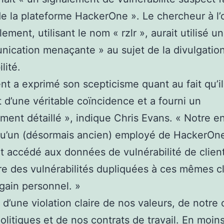
e la plateforme HackerOne ». Le chercheur à l’
ement, utilisant le nom « rzlr », aurait utilisé u
ication menaçante » au sujet de la divulgation
lité.
ent a exprimé son scepticisme quant au fait qu’il
it d’une véritable coïncidence et a fourni un
ment détaillé », indique Chris Evans. « Notre e
qu’un (désormais ancien) employé de HackerOn
 accédé aux données de vulnérabilité de clien
e des vulnérabilités dupliquées à ces mêmes cl
gain personnel. »
it d’une violation claire de nos valeurs, de notre 
olitiques et de nos contrats de travail. En moin