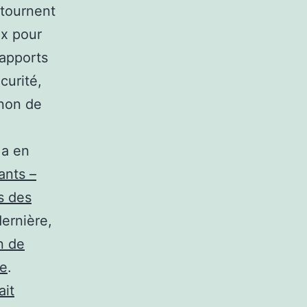
 tournent
ux pour
rapports
curité,
 non de
 a en
ants –
is des
ernière,
n de
ne
.
ait