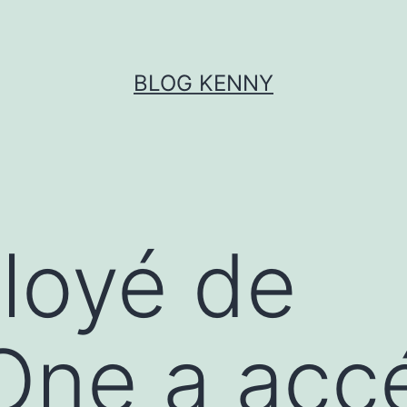
BLOG KENNY
loyé de
One a acc