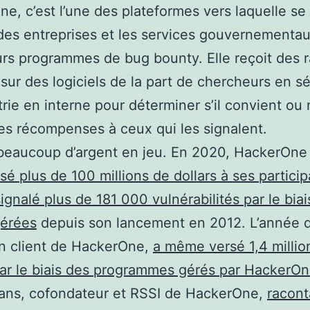
e, c’est l’une des plateformes vers laquelle se
des entreprises et les services gouvernementa
urs programmes de bug bounty. Elle reçoit des 
sur des logiciels de la part de chercheurs en sé
 trie en interne pour déterminer s’il convient ou
es récompenses à ceux qui les signalent.
a beaucoup d’argent en jeu. En 2020, HackerOne
sé plus de 100 millions de dollars à ses particip
signalé plus de 181 000 vulnérabilités par le bia
gérées
depuis son lancement en 2012. L’année d
n client de HackerOne,
a même versé 1,4 millio
par le biais des programmes gérés par HackerO
vans, cofondateur et RSSI de HackerOne,
racont