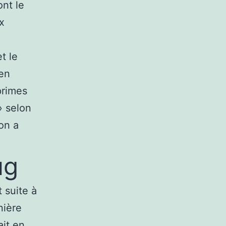
nt le
x
t le
 en
primes
» selon
on a
ug
 suite à
nière
ait en