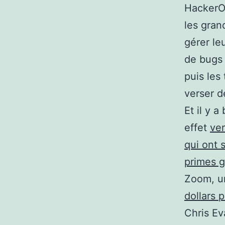
HackerOn
les gran
gérer le
de bugs 
puis les
verser d
Et il y 
effet
ver
qui ont 
primes 
Zoom, u
dollars 
Chris E