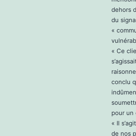
dehors d
du signal
« commun
vulnérabi
« Ce cli
s’agissa
raisonne
conclu 
indûment
soumettr
pour un 
« Il s’ag
de nos p