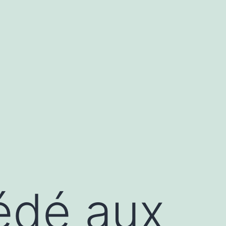
édé aux