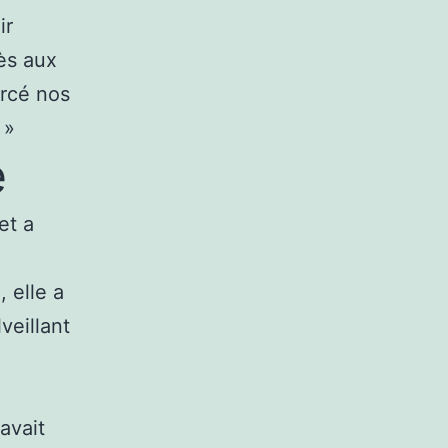
ir
cès aux
orcé nos
 »
é
et a
, elle a
veillant
avait