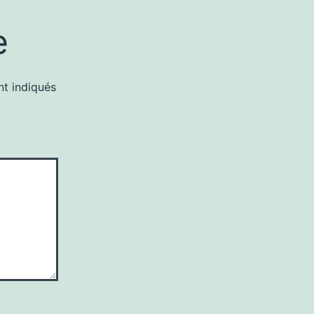
e
nt indiqués