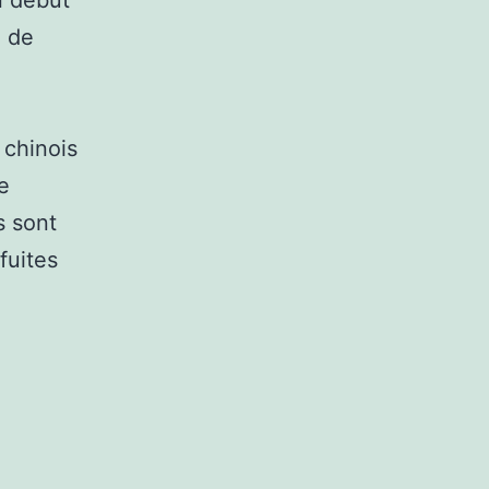
é de
 chinois
e
s sont
fuites