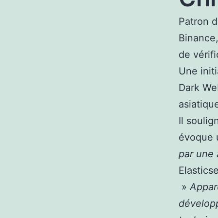
Patron d
Binance,
de vérifi
Une initi
Dark Web
asiatiqu
Il souli
évoque
par une
Elastics
»
Appare
développ