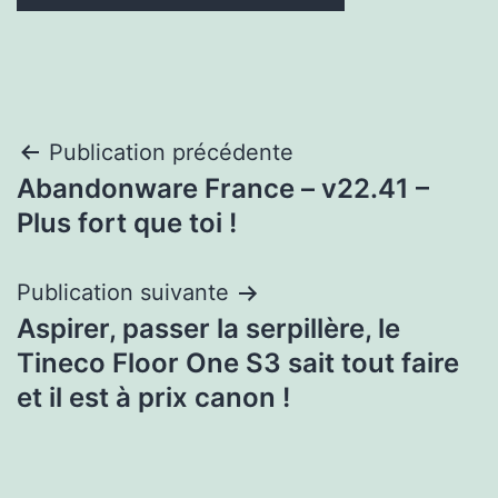
Navigation
Publication précédente
Abandonware France – v22.41 –
de
Plus fort que toi !
l’article
Publication suivante
Aspirer, passer la serpillère, le
Tineco Floor One S3 sait tout faire
et il est à prix canon !