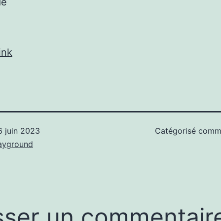
de
ink
6 juin 2023
Catégorisé com
ayground
sser un commentair