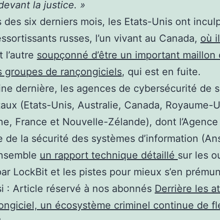
evant la justice. »
 des six derniers mois, les Etats-Unis ont incu
essortissants russes, l’un vivant au Canada,
où i
t l’autre
soupçonné d’être un important maillon
s groupes de rançongiciels
, qui est en fuite.
ne dernière, les agences de cybersécurité de 
aux (Etats-Unis, Australie, Canada, Royaume-U
e, France et Nouvelle-Zélande), dont l’Agence
e de la sécurité des systèmes d’information (Ans
ensemble
un rapport technique détaillé
sur les ou
 par LockBit et les pistes pour mieux s’en prémun
i :
Article réservé à nos abonnés
Derrière les a
ongiciel, un écosystème criminel continue de fl