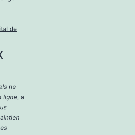
tal de
x
els ne
 ligne
, a
us
aintien
les