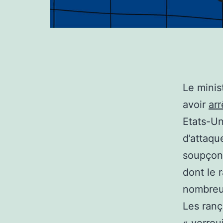
Le minis
avoir
ar
Etats-Un
d’attaqu
soupçonn
dont le 
nombreus
Les ranç
« verrou