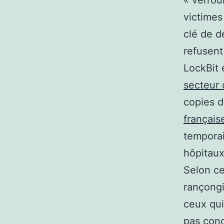
victimes
clé de d
refusent
LockBit
secteur 
copies d
françai
temporai
hôpitau
Selon ce
rançongi
ceux qui 
pas conç