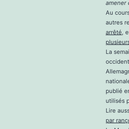
amener d
Au cours
autres r
arrêté
, e
plusieur
La semai
occident
Allemagn
national
publié 
utilisés
Lire auss
par ranç