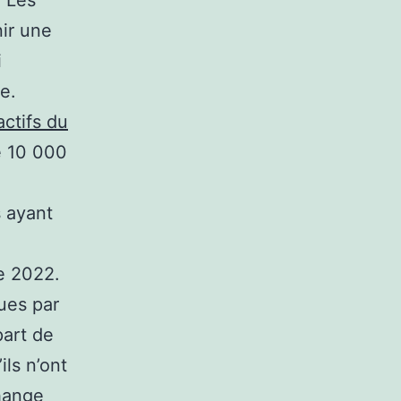
nir une
i
e.
actifs du
e 10 000
s ayant
de 2022.
ues par
part de
ils n’ont
change