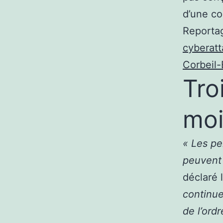
d’une co
Reportag
cyberatt
Corbeil-
Tro
moi
« Les pe
peuvent 
déclaré 
continue
de l’ord