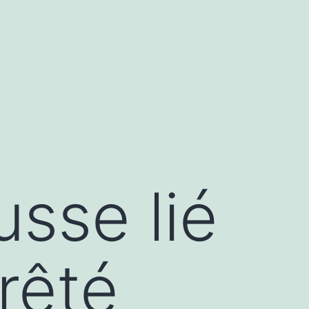
usse lié
rêté