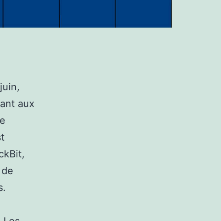
juin,
vant aux
ie
t
ckBit,
 de
s.
. Les