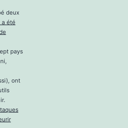
lpé deux
l a été
 de
sept pays
ni,
si), ont
tils
ir.
ttaques
eurir