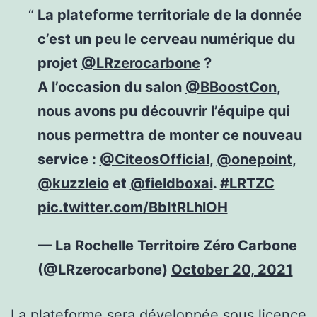
La plateforme territoriale de la donnée
c’est un peu le cerveau numérique du
projet
@LRzerocarbone
?
A l’occasion du salon
@BBoostCon
,
nous avons pu découvrir l’équipe qui
nous permettra de monter ce nouveau
service :
@CiteosOfficial
,
@onepoint
,
@kuzzleio
et
@fieldboxai
.
#LRTZC
pic.twitter.com/BbItRLhlOH
— La Rochelle Territoire Zéro Carbone
(@LRzerocarbone)
October 20, 2021
La plateforme sera développée sous licence