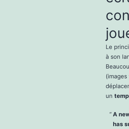
con
jou
Le princ
à son l
Beaucoup
(images 
déplacem
un
temp
A new
has s