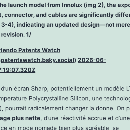
the launch model from Innolux (img 2), the ex
t, connector, and cables are significantly diffe
 3-4), indicating an updated design—not mere
revision. 1/
ntendo Patents Watch
patentswatch.bsky.social)
2026-06-
:19:07.320Z
e d’un écran Sharp, potentiellement un modèle 
perature Polycrystalline Silicon, une technolo
, pourrait radicalement changer la donne. On pa
age plus nette
, d’une réactivité accrue et d’une
nce en mode nomade bien plus agréable, se