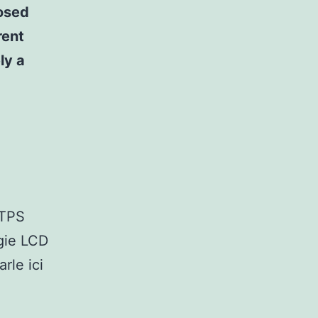
posed
rent
ly a
LTPS
gie LCD
rle ici