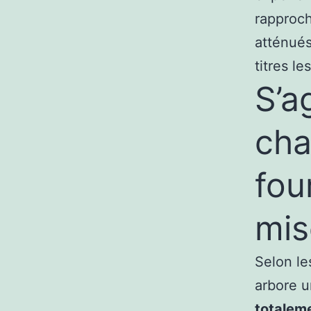
rapproch
atténués
titres le
S’a
ch
fou
mis
Selon le
arbore u
totaleme