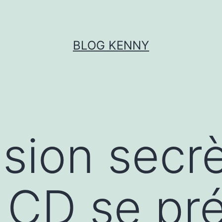
BLOG KENNY
ision secr
 LCD se pr