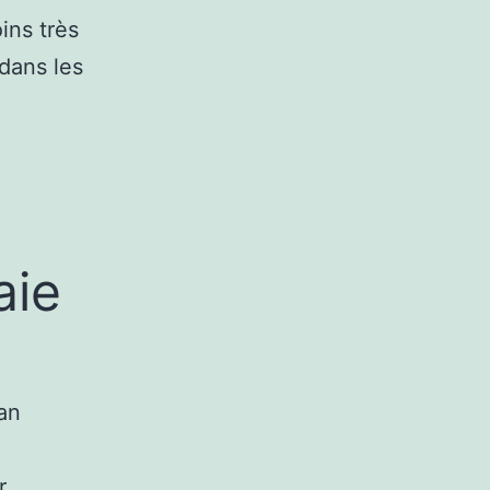
ins très
dans les
aie
an
r