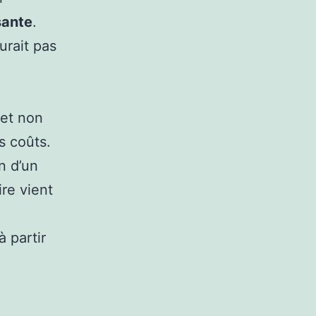
sante
.
urait pas
 et non
s coûts.
n d’un
re vient
 partir