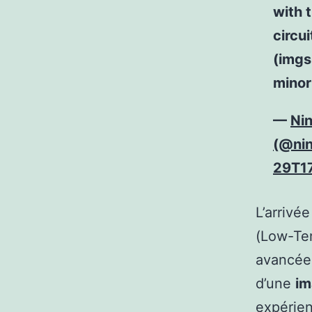
with 
circui
(imgs
minor 
—
Ni
(@nin
29T17
L’arrivé
(Low-Tem
avancée)
d’une
im
expérie