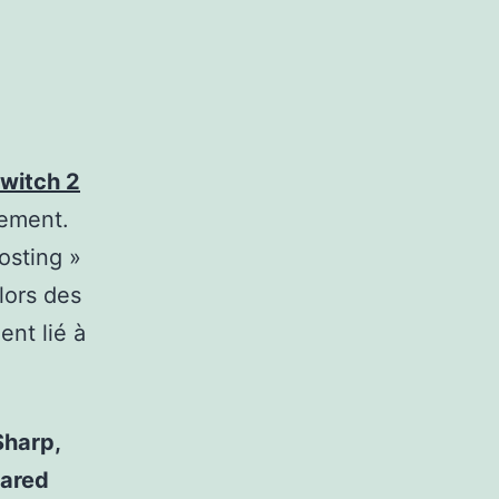
witch 2
ement.
osting »
lors des
nt lié à
Sharp,
pared