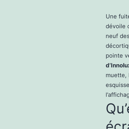
Une fuit
dévoile 
neuf des
décortiq
pointe v
d’Innolu
muette, 
esquisse
l’afficha
Qu’
écr