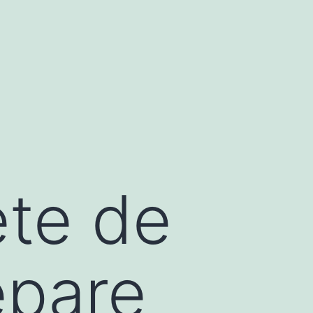
ète de
épare