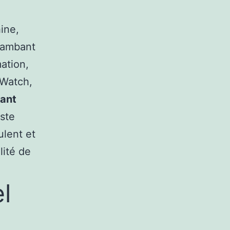
ine,
lambant
ation,
 Watch,
ant
este
ulent et
lité de
l