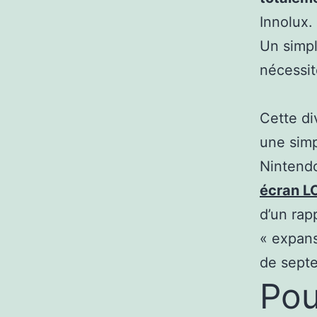
Innolux.
Un simpl
nécessit
Cette di
une simp
Nintendo
écran L
d’un rap
« expans
de sept
Pou