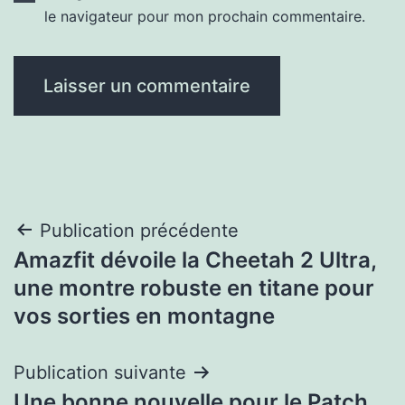
le navigateur pour mon prochain commentaire.
Navigation
Publication précédente
Amazfit dévoile la Cheetah 2 Ultra,
de
une montre robuste en titane pour
l’article
vos sorties en montagne
Publication suivante
Une bonne nouvelle pour le Patch