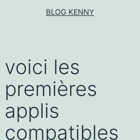
Aller
BLOG KENNY
au
contenu
voici les
premières
applis
compatibles