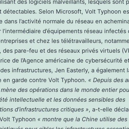
ilisant des logiciels malveillants, lesquels sont 
 détectables. Selon Microsoft, Volt Typhoon e
e dans l’activité normale du réseau en achemina
ar l’intermédiaire d’équipements réseau infectés
entreprises et chez les télétravailleurs, notamm
, des pare-feu et des réseaux privés virtuels (V
trice de l’Agence américaine de cybersécurité e
 des infrastructures, Jen Easterly, a également 
e en garde contre Volt Typhoon.
« Depuis des 
 mène des opérations dans le monde entier pou
iété intellectuelle et les données sensibles des
tions d’infrastructures critiques »
, a-t-elle décla
e Volt Typhoon
« montre que la Chine utilise de
histiqués pour cibler les infrastructures essentie