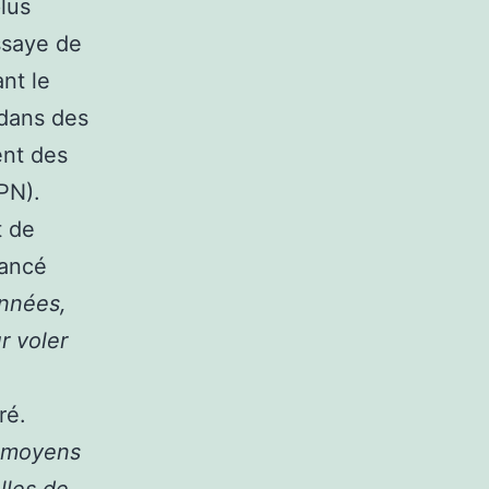
plus
ssaye de
nt le
 dans des
ent des
PN).
t de
lancé
années,
r voler
ré.
s moyens
lles de