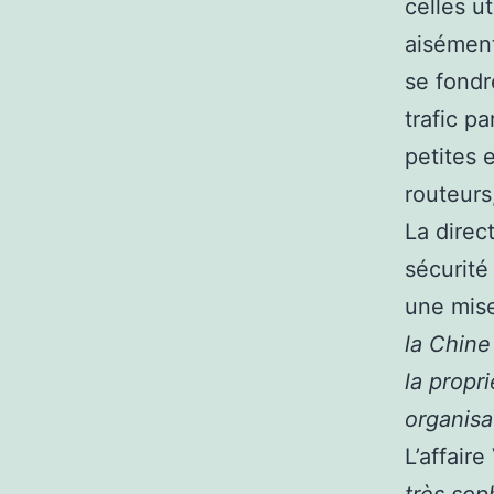
celles ut
aisément
se fondr
trafic p
petites 
routeurs
La direc
sécurité
une mis
la Chine
la propr
organisa
L’affair
très sop