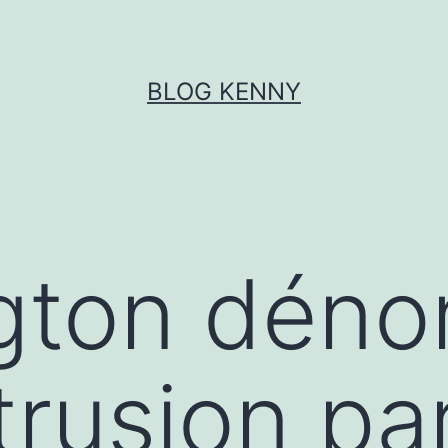
BLOG KENNY
gton déno
trusion pa