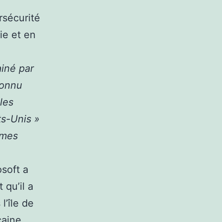
rsécurité
ie et en
ainé par
connu
 les
ts-Unis »
êmes
.
osoft a
 qu’il a
l’île de
caine