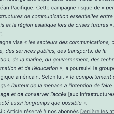
céan Pacifique. Cette campagne risque de
« per
astructures de communication essentielles entre 
is et la région asiatique lors de crises futures »
t.
agne vise
« les secteurs des communications, 
ie, des services publics, des transports, de la
tion, de la marine, du gouvernement, des tech
ormation et de l’éducation »
, a poursuivi le group
gique américain. Selon lui,
« le comportement 
que l’auteur de la menace a l’intention de faire
nage et de conserver l’accès
[aux infrastructure
ecté aussi longtemps que possible »
.
i :
Article réservé à nos abonnés
Derrière les a