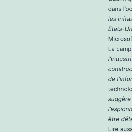
dans l’o
les infr
Etats-Un
Microsof
La camp
l’industr
construc
de l’inf
technolo
suggère 
l’espion
être dét
Lire auss