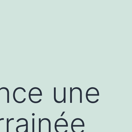
nce une
rrainée