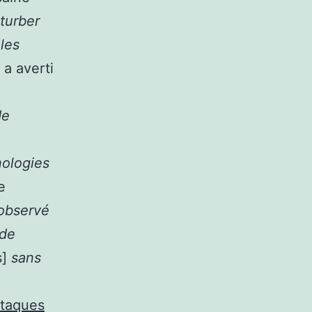
turber
les
, a averti
de
nologies
e
observé
 de
s]
sans
ttaques