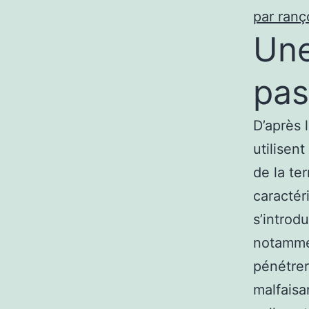
par ranç
Une
pas
D’après 
utilisen
de la ter
caractér
s’introdu
notammen
pénétrer
malfaisa