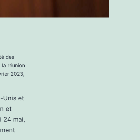
té des
e la réunion
vrier 2023,
s-Unis et
n et
i 24 mai,
tement