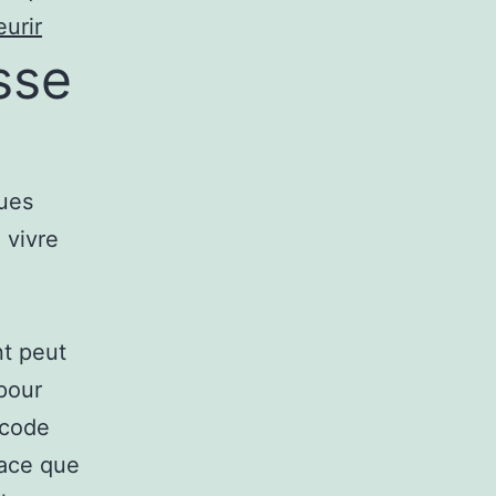
eurir
sse
ques
 vivre
nt peut
 pour
 code
cace que