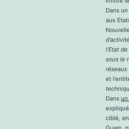
infiltré 
Dans un 
aux Etat
Nouvell
d’activit
l’Etat d
sous le 
réseaux 
et l’ent
techniq
Dans
un
expliqué
ciblé, en
Guam, qu