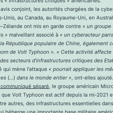
les
« infrastructures critiques »
américaines.
avis conjoint, les autorités chargées de la cybe
s-Unis, au Canada, au Royaume-Uni, en Austral
e-Zélande ont mis en garde contre
« un groupe
és »
malveillant associé à
« un cyberacteur parr
e la République populaire de Chine, également 
nom de Volt Typhoon »
.
« Cette activité affecte
des secteurs d’infrastructures critiques des Eta
ité qui mène l’attaque
« pourrait appliquer les m
ues
(…)
dans le monde entier »
, ont-elles ajouté
 communiqué séparé
, le groupe américain Micr
 que Volt Typhoon est actif depuis la mi-2021 et
tre autres, des infrastructures essentielles dans 
i héberge une importante base militaire améri