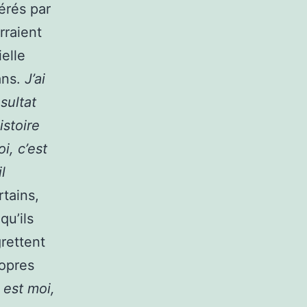
nérés par
rraient
elle
ans.
J’ai
sultat
istoire
i, c’est
l
tains,
qu’ils
rettent
ropres
 est moi,