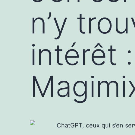
n’y tro
intérêt :
Magimix