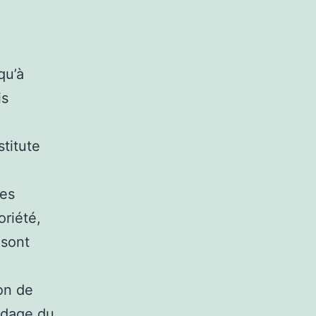
qu’à
is
stitute
les
oriété,
 sont
on de
ondage du