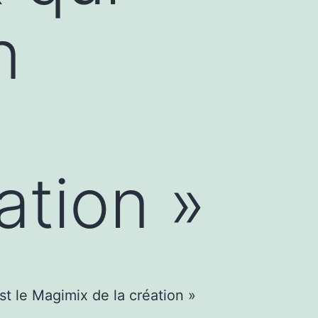
n
ation »