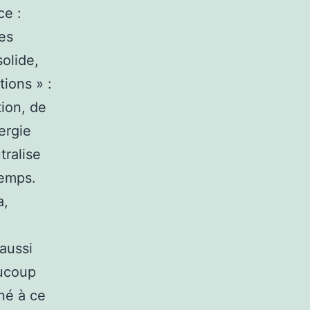
ce :
les
olide,
tions » :
tion, de
ergie
tralise
temps.
a,
 aussi
aucoup
nné à ce