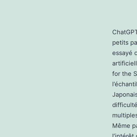
ChatGPT,
petits p
essayé c
artifici
for the 
l’échant
Japonais
difficul
multiple
Même par
l’intérê