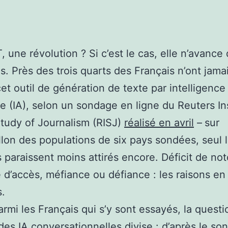
 une révolution ? Si c’est le cas, elle n’avance 
as. Près des trois quarts des Français n’ont jama
et outil de génération de texte par intelligence
elle (IA), selon un sondage en ligne du Reuters In
Study of Journalism (RISJ)
réalisé en avril
–
sur
illon des populations de six pays sondées, seul 
 paraissent moins attirés encore. Déficit de not
té d’accès, méfiance ou défiance : les raisons en
s.
mi les Français qui s’y sont essayés, la questi
t des IA conversationnelles divise : d’après le s