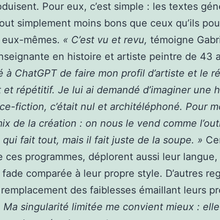
roduisent. Pour eux, c’est simple : les textes gé
tout simplement moins bons que ceux qu’ils pou
e eux-mêmes.
« C’est vu et revu,
témoigne Gabri
nseignante en histoire et artiste peintre de 43 
à ChatGPT de faire mon profil d’artiste et le ré
t et répétitif. Je lui ai demandé d’imaginer une h
ce-fiction, c’était nul et architéléphoné. Pour mo
ix de la création : on nous le vend comme l’outi
ui fait tout, mais il fait juste de la soupe. »
Cer
 ces programmes, déplorent aussi leur langue, 
 fade comparée à leur propre style. D’autres reg
 remplacement des faiblesses émaillant leurs p
 Ma singularité limitée me convient mieux : elle