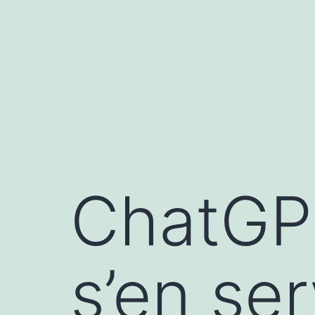
Aller
au
contenu
ChatGPT
s’en se