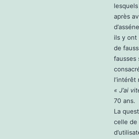
lesquels
après av
d’asséne
ils y on
de fauss
fausses 
consacré
l’intérê
« J’ai vi
70 ans.
La quest
celle de
d’utilis