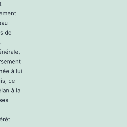
t
lement
seau
ds de
.
énérale,
ersement
ée à lui
is, ce
lan à la
ses
érêt