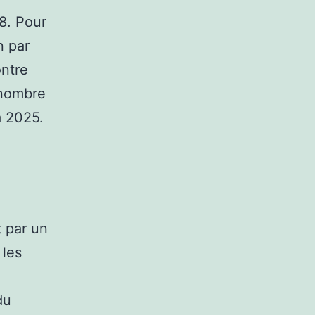
8. Pour
n par
ontre
e nombre
à 2025.
t par un
 les
du