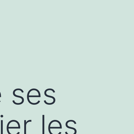
e ses
ier les