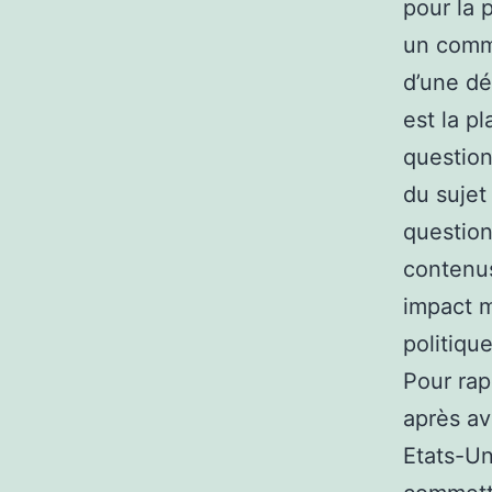
pour la 
un commu
d’une dé
est la p
question
du sujet
question
contenus
impact m
politiqu
Pour rap
après av
Etats-Un