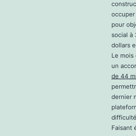
construc
occuper 
pour obj
social à 
dollars 
Le mois 
un accor
de 44 mi
permettr
dernier 
platefor
difficul
Faisant 