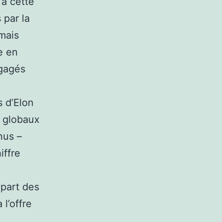
 à cette
 par la
mais
e en
égagés
s d’Elon
s globaux
nus –
iffre
 part des
l’offre