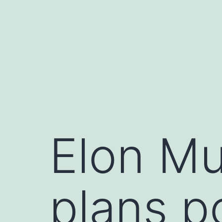
Aller
au
contenu
Elon Mu
plans po