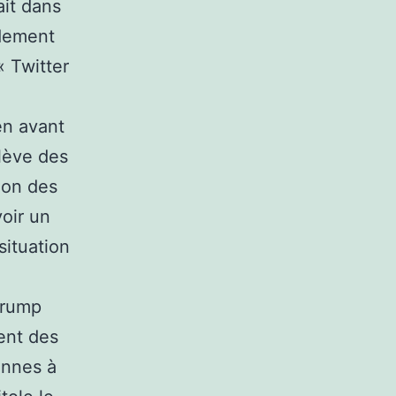
ait dans
ndement
« Twitter
en avant
ulève des
ion des
voir un
situation
Trump
dent des
onnes à