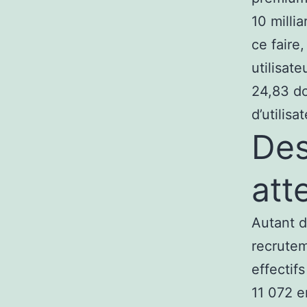
10 milli
ce faire
utilisat
24,83 do
d’utilis
Des
att
Autant d
recrutem
effectif
11 072 e