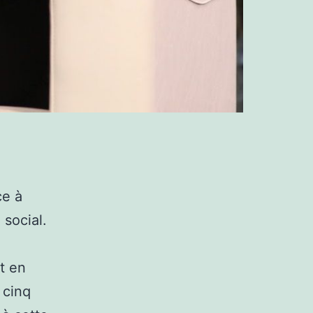
ce à
 social.
it en
 cinq