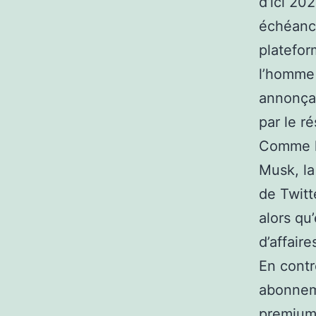
d’ici 202
échéance
platefor
l’homme 
annonçan
par le ré
Comme le
Musk, la
de Twitt
alors qu
d’affaire
En contr
abonneme
premium 