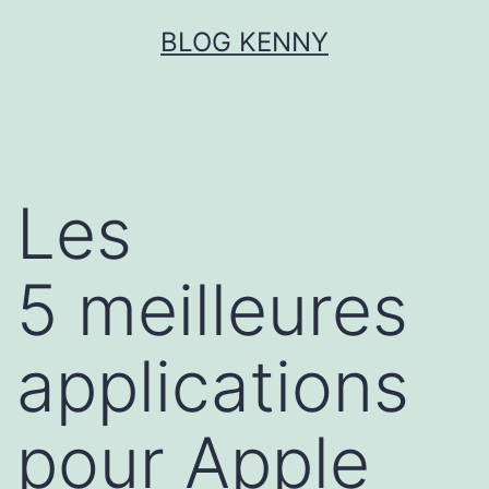
Aller
BLOG KENNY
au
contenu
Les
5 meilleures
applications
pour Apple