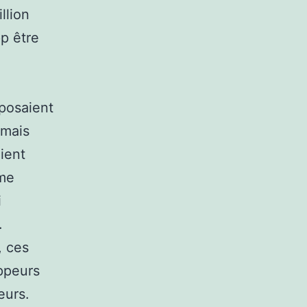
llion
p être
posaient
 mais
ient
mme
i
.
, ces
oppeurs
eurs.