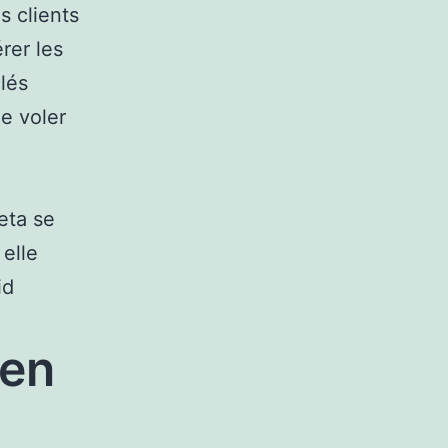
s clients
rer les
clés
de voler
eta se
elle
id
ien