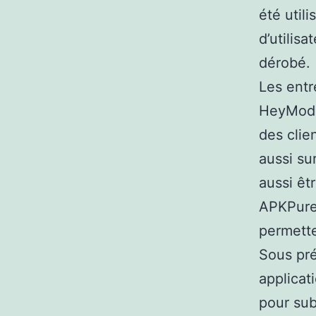
été util
d’utilis
dérobé.
Les entr
HeyMods
des clie
aussi su
aussi êt
APKPure
permette
Sous pré
applicat
pour sub