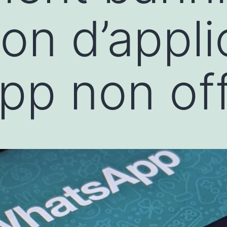
ation d’appl
p non offi