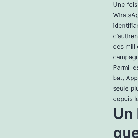
Une fois
WhatsApp
identifi
d’authen
des mill
campagn
Parmi le
bat, App
seule pl
depuis l
Un 
qu