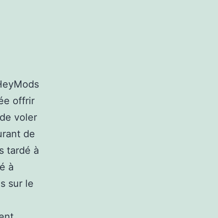
r HeyMods
 offrir
 de voler
urant de
s tardé à
é à
s sur le
ent