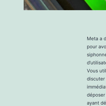
Meta a d
pour avo
siphonné
d’utilisa
Vous uti
discuter
immédia
dépose
ayant dé