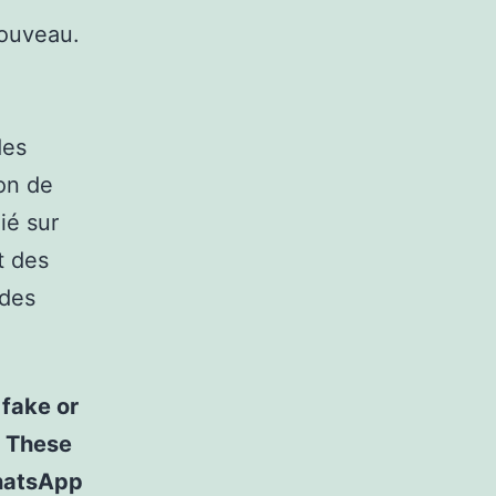
nouveau.
des
ron de
ié sur
t des
 des
fake or
. These
hatsApp