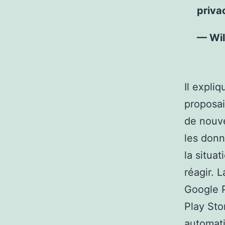
priva
— Wil
Il expli
proposa
de nouve
les donn
la situa
réagir. 
Google P
Play Sto
automati