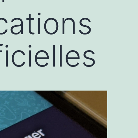
ications
cielles