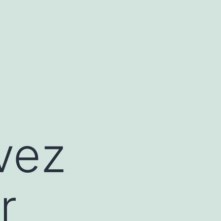
vez
r