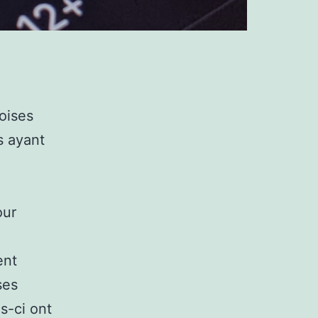
oises
s ayant
our
ent
ses
s-ci ont