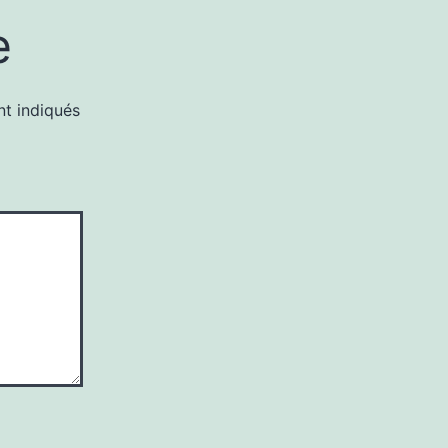
e
nt indiqués