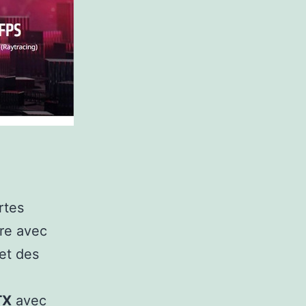
rtes
re avec
et des
TX
avec