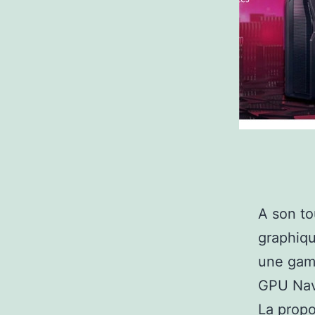
A son to
graphiq
une gamm
GPU Nav
La propo