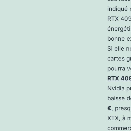
indiqué 
RTX 4090
énergéti
bonne e
Si elle 
cartes g
pourra v
RTX 40
Nvidia p
baisse d
€
, pres
XTX, à m
commerci