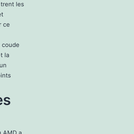
trent les
et
r ce
à coude
t la
 un
ints
es
où AMD a