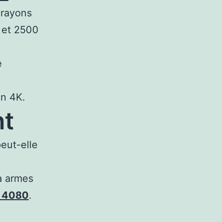
 rayons
 et 2500
e
en 4K.
nt
eut-elle
a armes
 4080
.