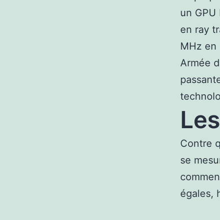
un GPU N
en ray t
MHz en 
Armée d
passante
technolo
Les
Contre q
se mesur
commencé
égales, 