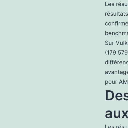
Les résu
résultat
confirm
benchma
Sur Vulk
(179 579
différe
avantage
pour AMD
Des
aux
Les résu