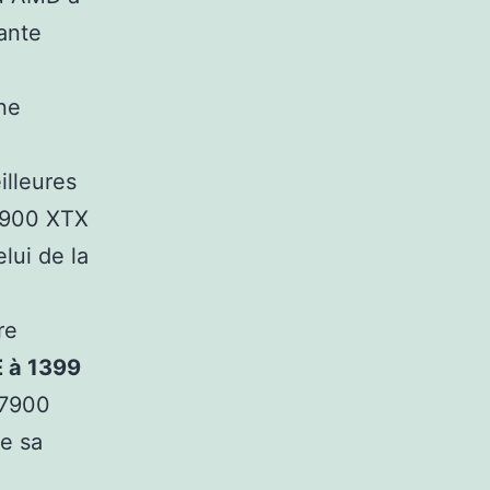
ante
ne
illeures
 7900 XTX
lui de la
re
 à 1399
 7900
de sa