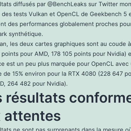
ltats diffusés par @BenchLeaks sur Twitter mon
s des tests Vulkan et OpenCL de Geekbench 5 
ent des performances globalement proches pou
rk synthétique.
an, les deux cartes graphiques sont au coude 
 points pour AMD, 178 105 points pour Nvidia) e
nce est un peu plus marquée pour OpenCL avec
 de 15% environ pour la RTX 4080 (228 647 po
, 264 482 pour Nvidia).
 résultats conform
 attentes
ltats ne sont pas surprenants dans la mesure 