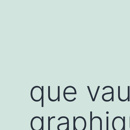
Aller
au
contenu
que vau
graphi