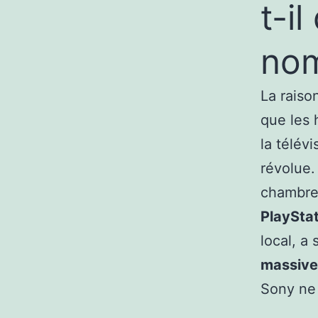
t-i
no
La raiso
que les 
la télévi
révolue.
chambre,
PlayStat
local, a 
massive
Sony ne 