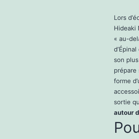
Lors d’é
Hideaki 
« au-del
d’Épinal
son plus
prépare 
forme d
accessoi
sortie q
autour 
Pou