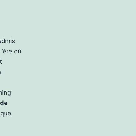
 admis
L’ère où
t
a
ming
de
l que