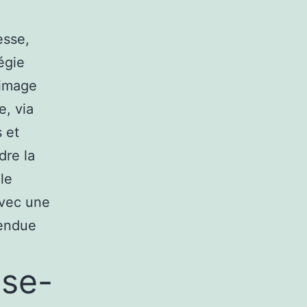
esse,
égie
’image
e, via
s et
dre la
le
avec une
tendue
sse-