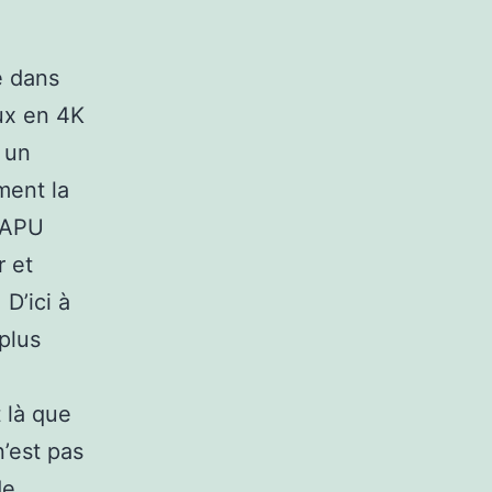
e dans
eux en 4K
t un
ment la
 APU
r et
D’ici à
plus
 là que
’est pas
de