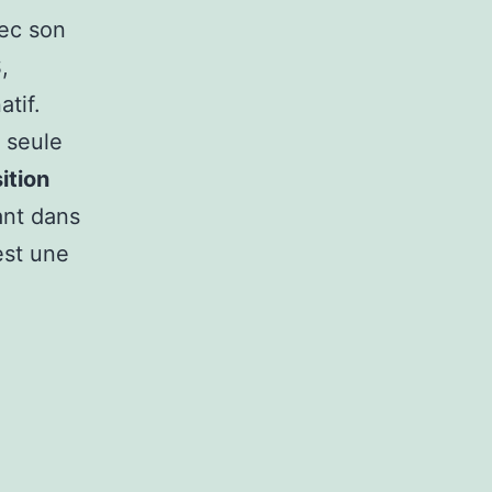
vec son
,
tif.
a seule
ition
ant dans
est une