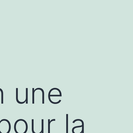
n une
pour la