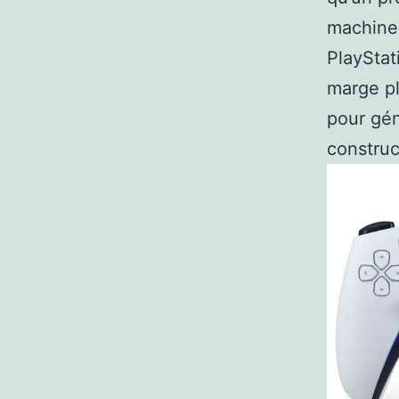
machine 
PlayStat
marge pl
pour gén
constru