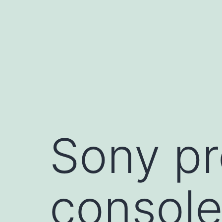
Aller
au
contenu
Sony pr
console