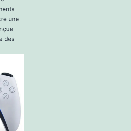
ments
tre une
onçue
ue des