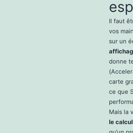
esp
Il faut 
vos main
sur un é
afficha
donne t
(Acceler
carte gr
ce que S
perform
Mais la 
le calcul
qu’un pr