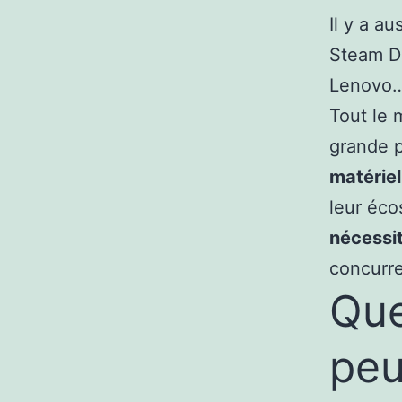
Il y a a
Steam D
Lenovo… 
Tout le 
grande p
matérie
leur éco
nécessi
concurre
Que
peu