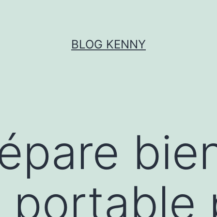
BLOG KENNY
épare bie
 portable 