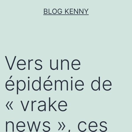
Aller
BLOG KENNY
au
contenu
Vers une
épidémie de
« vrake
news », ces