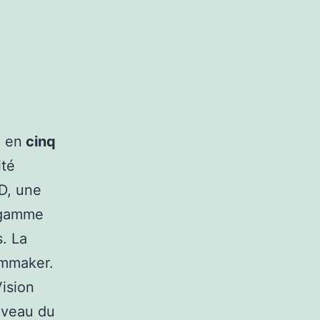
e en
cinq
ité
ED, une
e gamme
s. La
lmmaker.
ision
iveau du