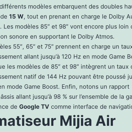
 différents modèles embarquent des doubles ha
s de
15 W
, tout en prenant en charge le Dolby A
. Les modèles 85″ et 98″ vont encore plus loin
ion sonore en supportant le Dolby Atmos.
les 55″, 65″ et 75″ prennent en charge un tau
issement allant jusqu’à 120 Hz en mode Game B
ue les modèles de 85″ et 98″ intègrent un taux 
issement natif de 144 Hz pouvant être poussé j
en mode Game Boost. Enfin, notons un rapport
âssis allant jusqu’à 98 % sur l’ensemble de la 
ence de
Google TV
comme interface de navigati
matiseur Mijia Air