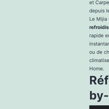
et Carpe
depuis le
Le Mijia
refroid
rapide e
instanta
ou de ch
climatis
Home.
Réf
by-