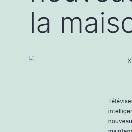
la mais
Télévise
intellige
nouveaux
maintena