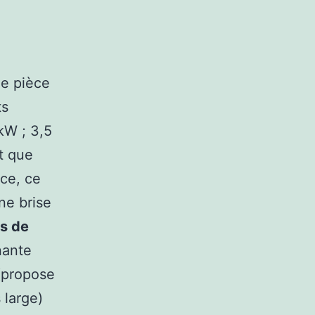
ne pièce
ts
kW ; 3,5
it que
rce, ce
une brise
s de
nante
 (propose
 large)