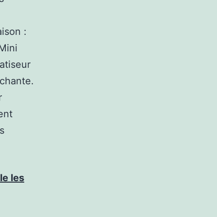
ison :
Mini
atiseur
échante.
r
ent
s
e les