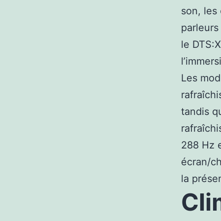
son, les
parleur
le DTS:X
l’immers
Les modè
rafraîch
tandis q
rafraîch
288 Hz 
écran/ch
la prés
Cli