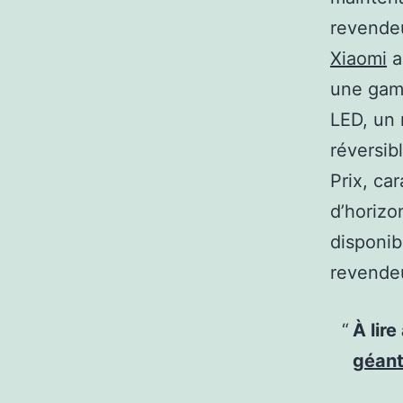
revende
Xiaomi
a
une gamm
LED, un 
réversibl
Prix, car
d’horizo
disponib
revende
À lire
géant