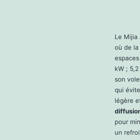
Le Mijia
où de la
espaces
kW ; 5,2
son volet
qui évite
légère e
diffusio
pour min
un refro