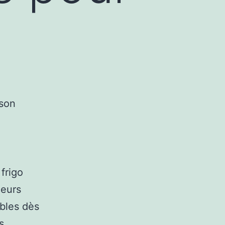
frigo
ieurs
bles dès
s