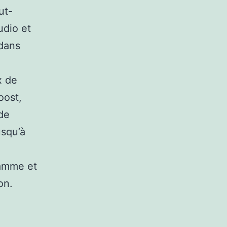
ut-
udio et
 dans
x de
oost,
de
usqu’à
gamme et
on.