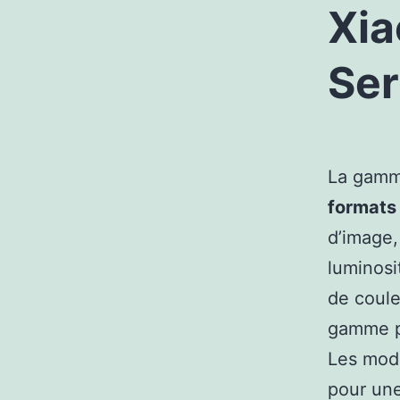
Xia
Ser
La gamm
formats
d’image,
luminosi
de coule
gamme p
Les modè
pour une