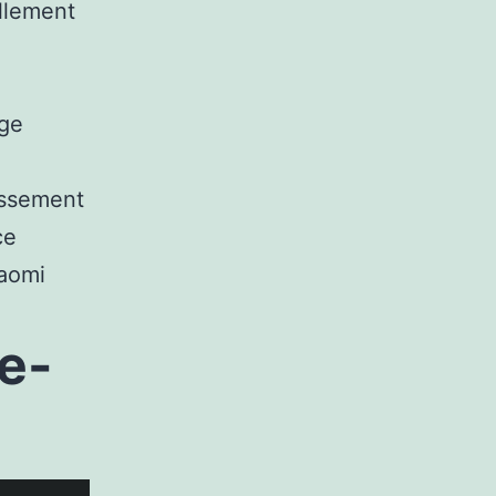
ellement
ge
issement
ce
iaomi
de-